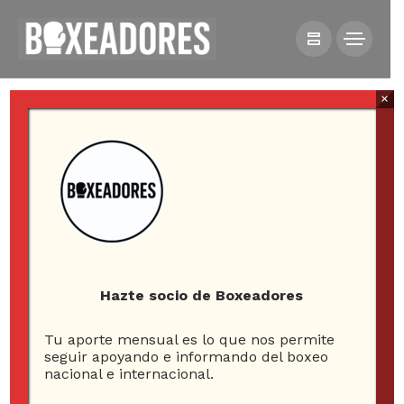
×
HOME
NOTICIAS
TODO LISTO PARA MASCAREÑA VS ADRIAZOLA POR
EL TÍTULO DE CHILE EN DICIEMBRE
Hazte socio de Boxeadores
Tu aporte mensual es lo que nos permite
Todo listo para
seguir apoyando e informando del boxeo
nacional e internacional.
Mascareña vs