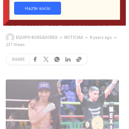
Adriazola por el título
Hazte socio
de Chile en diciembre
EQUIPO BOXEADORES
NOTICIAS
8 years ago
231 Views
SHARE