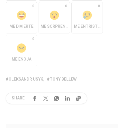
0
0
0
ME DIVIERTE
ME SORPRENDE
ME ENTRISTECE
0
ME ENOJA
OLEKSANDR USYK
TONY BELLEW
SHARE