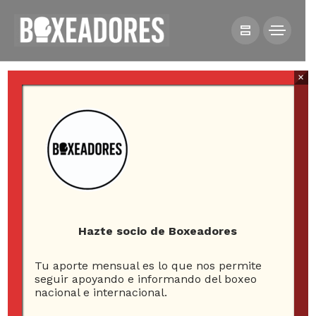
×
HOME
VIDEOS
[VIDEO] A 15 AÑOS DEL ASALTO A LOS EE.UU. DE
MANNY PACQUIAO
Hazte socio de Boxeadores
Tu aporte mensual es lo que nos permite
[Video] A 15 años del
seguir apoyando e informando del boxeo
nacional e internacional.
asalto a los EE.UU. de