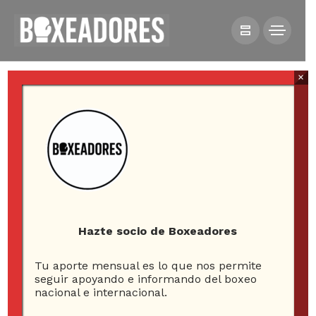
×
HOME
MMA
[VIDEO] CONOR MCGREGOR PEGÓ PRIMERO EN UFC 196
Hazte socio de Boxeadores
[Video] Conor
Tu aporte mensual es lo que nos permite
seguir apoyando e informando del boxeo
McGregor pegó
nacional e internacional.