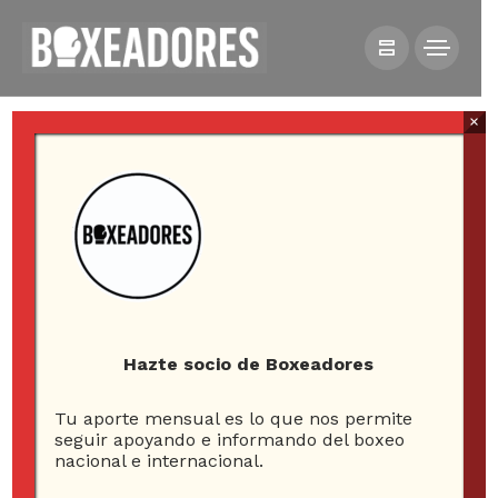
×
HOME
VIDEOS
[VIDEO] HAYE Y BELLEW SE VAN A LOS GOLPES EN
CONFERENCIA DE PRENSA
Hazte socio de Boxeadores
Tu aporte mensual es lo que nos permite
[Video] Haye y Bellew
seguir apoyando e informando del boxeo
nacional e internacional.
se van a los golpes en