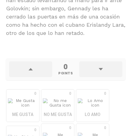
han estado levantando la mano para ir ante
Golovkin; sin embargo, Gennady les ha
cerrado las puertas en más de una ocasión
como ha hecho con el cubano Erislandy Lara,
otro de los que lo han retado.
0
POINTS
0
0
0
ME GUSTA
NO ME GUSTA
LO AMO
0
0
0