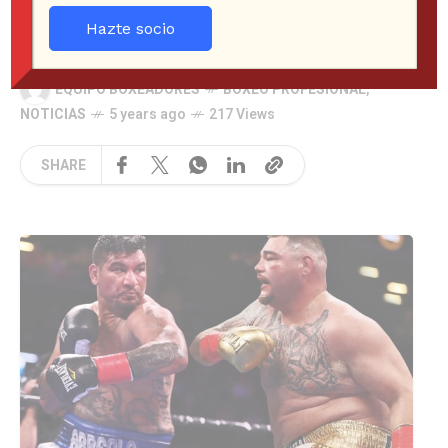
de ESPN Knockout
Hazte socio
EQUIPO BOXEADORES
BOXEO PROFESIONAL
,
NOTICIAS
5 years ago
217 Views
SHARE