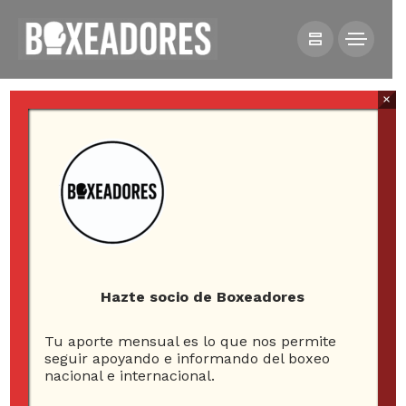
×
HOME
NOTICIAS
ANDY RUIZ VS CHRIS ARREOLA POR LA PANTALLA DE
ESPN KNOCKOUT
Hazte socio de Boxeadores
Tu aporte mensual es lo que nos permite
Andy Ruiz vs Chris
seguir apoyando e informando del boxeo
nacional e internacional.
Arreola por la pantalla