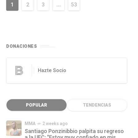
1
2
3
...
53
DONACIONES
Hazte Socio
POPULAR
TENDENCIAS
MMA
2 weeks ago
Santiago Ponzinibbio palpita su regreso
a la UFC: "Estoy muy confiado en mis