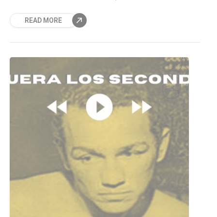
conocido a las primeras estrellas deportivas,
READ MORE
presenciado la explosión del boxeo
comercial, observado cómo se convirtió en
un deporte de masas y explorado su impacto
en la cultura nacional durante los últimos
100 años. Ahora, repasemos los hitos más
destacados de esta historia.