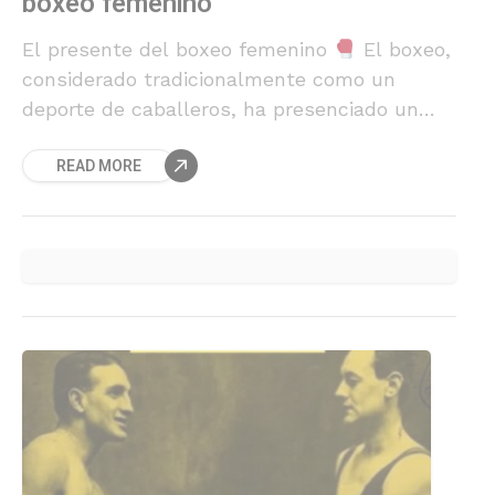
boxeo femenino
El presente del boxeo femenino
El boxeo,
considerado tradicionalmente como un
deporte de caballeros, ha presenciado un
cambio significativo gracias al avance del
READ MORE
boxeo femenino. Las mujeres han desafiado
estereotipos y han roto barreras, mostrando
al mundo que pueden competir al más alto
nivel.