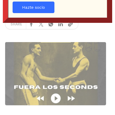
JORGE DROUILLAS ESPINOSA
Hazte socio
FUERA LOS SECONDS
,
PASADO
2 years ago
297 Views
SHARE