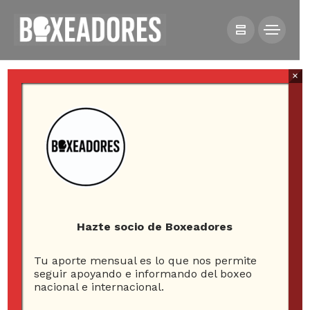
×
HOME
FUERA LOS SECONDS
PASADO
[PODCAST] #10 100 AÑOS DE BOXEO EN CHILE
Hazte socio de Boxeadores
[Podcast] #10 100 años
Tu aporte mensual es lo que nos permite
seguir apoyando e informando del boxeo
de boxeo en Chile
nacional e internacional.