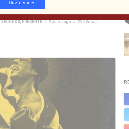
Hazte socio
S SECONDS
,
PRESENTE
2 years ago
290 Views
R