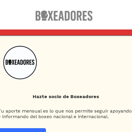
Columnas
Box Clásico
Esquina Neutral
D
E
[PODCAST] #13 BOXEO Y CULTURA POP (PARTE 1)
Hazte socio de Boxeadores
Tu aporte mensual es lo que nos permite seguir apoyando
Boxeo y cultura
e informando del boxeo nacional e internacional.