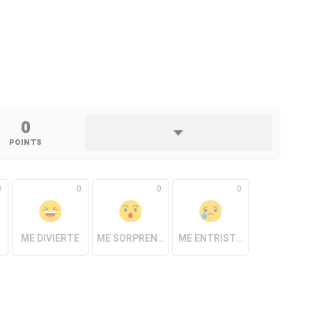
0
POINTS
0
0
0
0
ME DIVIERTE
ME SORPRENDE
ME ENTRISTECE