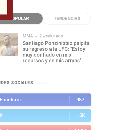
POPULAR
TENDENCIAS
MMA
2 weeks ago
Santiago Ponzinibbio palpita
su regreso a la UFC: "Estoy
muy confiado en mis
recursos y en mis armas"
EDES SOCIALES
Facebook
987
X
1.5K