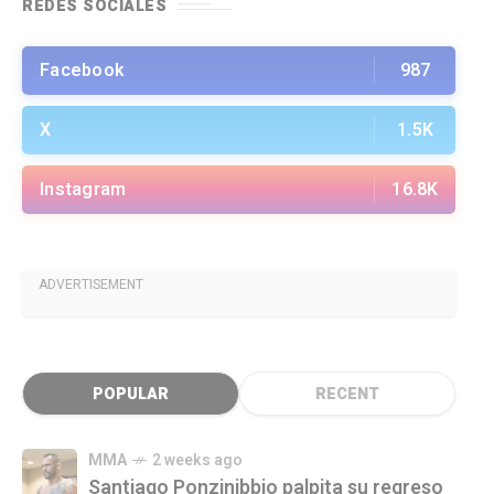
REDES SOCIALES
Facebook
987
X
1.5K
Instagram
16.8K
ADVERTISEMENT
POPULAR
RECENT
MMA
2 weeks ago
Santiago Ponzinibbio palpita su regreso