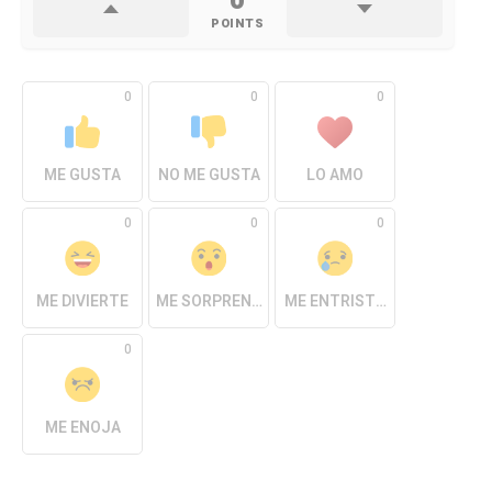
0
POINTS
0
0
0
ME GUSTA
NO ME GUSTA
LO AMO
0
0
0
ME DIVIERTE
ME SORPRENDE
ME ENTRISTECE
0
ME ENOJA