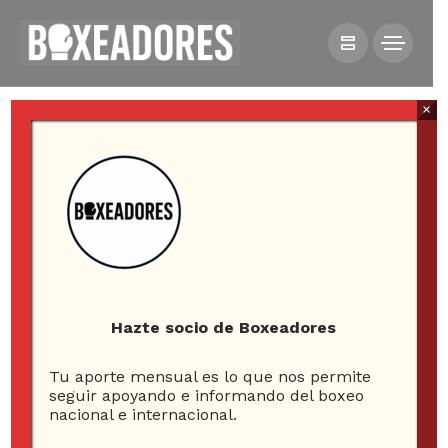
×
HOME
COLUMNAS
CELESTINO GONZÁLES, EL CAMPEÓN DE LOTA
Hazte socio de Boxeadores
Celestino Gonzáles, el
Tu aporte mensual es lo que nos permite
seguir apoyando e informando del boxeo
campeón de Lota
nacional e internacional.