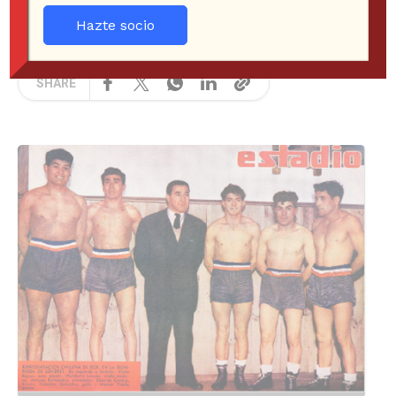
JORGE DROUILLAS ESPINOSA
COLUMNAS
Hazte socio
8 years ago
415 Views
SHARE