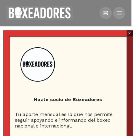
×
HOME
ESQUINA NEUTRAL
[CUENTO] UNA BANDA SONORA PARA HACER ALQUIMIA
Hazte socio de Boxeadores
[Cuento] Una banda
Tu aporte mensual es lo que nos permite
seguir apoyando e informando del boxeo
sonora para hacer
nacional e internacional.