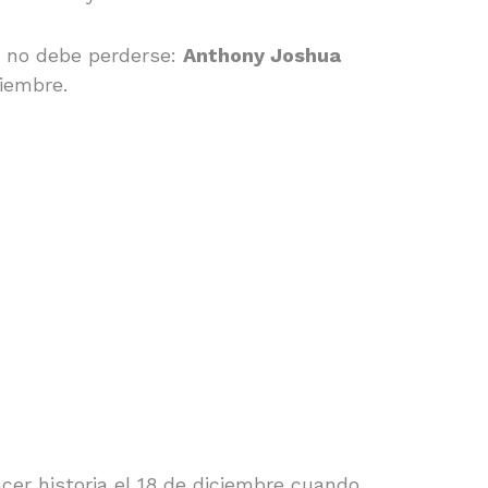
 no debe perderse:
Anthony Joshua
ciembre.
er historia el 18 de diciembre cuando