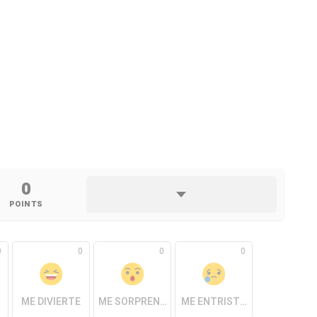
0
POINTS
0
0
0
0
ME DIVIERTE
ME SORPRENDE
ME ENTRISTECE