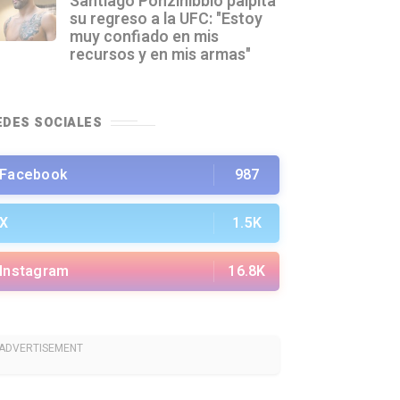
Santiago Ponzinibbio palpita
su regreso a la UFC: "Estoy
muy confiado en mis
recursos y en mis armas"
EDES SOCIALES
Facebook
987
X
1.5K
Instagram
16.8K
ADVERTISEMENT