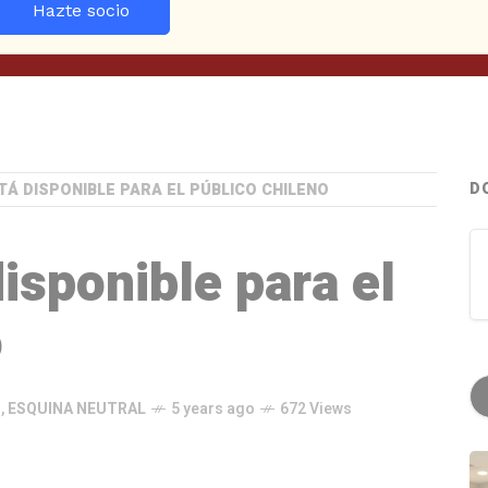
Hazte socio
D
TÁ DISPONIBLE PARA EL PÚBLICO CHILENO
isponible para el
o
N
,
ESQUINA NEUTRAL
5 years ago
672 Views