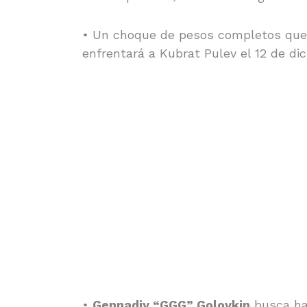
• Un choque de pesos completos que
enfrentará a Kubrat Pulev el 12 de di
•
Gennadiy “GGG” Golovkin
busca hac