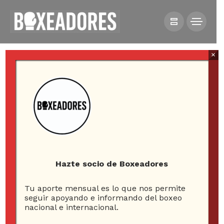
×
HOME
VIDEOS
DEONTAY WILDER REGRESA CON VICTORIA PERO
TAMBIÉN CON DUDAS
Hazte socio de Boxeadores
Tu aporte mensual es lo que nos permite
Deontay Wilder regresa
seguir apoyando e informando del boxeo
nacional e internacional.
con victoria pero