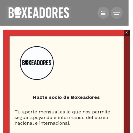
×
HOME
VIDEOS
REY VARGAS SE CORONA CAMPEÓN SÚPERGALLO EN
INGLATERRA
Hazte socio de Boxeadores
Tu aporte mensual es lo que nos permite
Rey Vargas se corona
seguir apoyando e informando del boxeo
nacional e internacional.
campeón súpergallo en