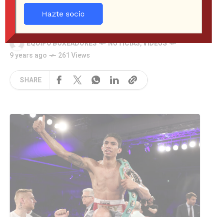
Inglaterra
Hazte socio
EQUIPO BOXEADORES
NOTICIAS
,
VIDEOS
9 years ago
261 Views
SHARE