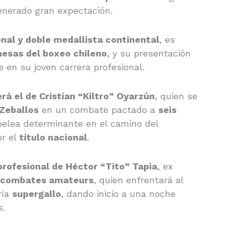
enerado gran expectación.
nal y doble medallista continental
, es
esas del boxeo chileno
, y su presentación
en su joven carrera profesional.
rá el de Cristian “Kiltro” Oyarzún
, quien se
 Zeballos
en un combate pactado a
seis
pelea determinante en el camino del
or el
título nacional
.
profesional de Héctor “Tito” Tapia
, ex
 combates amateurs
, quien enfrentará al
ría
supergallo
, dando inicio a una noche
s.