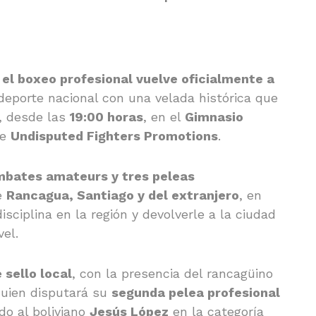
el boxeo profesional vuelve oficialmente a
deporte nacional con una velada histórica que
, desde las
19:00 horas
, en el
Gimnasio
de
Undisputed Fighters Promotions
.
mbates amateurs y tres peleas
de
Rancagua, Santiago y del extranjero
, en
isciplina en la región y devolverle a la ciudad
vel.
 sello local
, con la presencia del rancagüino
quien disputará su
segunda pelea profesional
do al boliviano
Jesús López
en la categoría