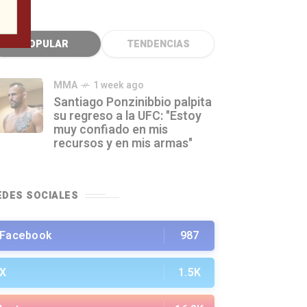
POPULAR
TENDENCIAS
MMA
1 week ago
Santiago Ponzinibbio palpita
su regreso a la UFC: "Estoy
muy confiado en mis
recursos y en mis armas"
EDES SOCIALES
Facebook
987
X
1.5K