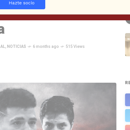
Hazte socio
24 años con una
a
NAL
,
NOTICIAS
6 months ago
515 Views
R