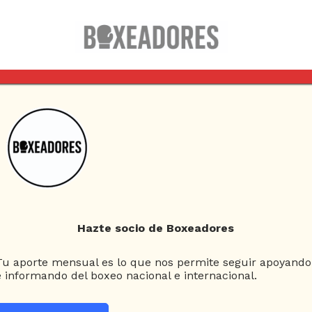
Columnas
Box Clásico
Esquina Neutral
D
Hazte socio de Boxeadores
UA TRAS 24 AÑOS CON UNA VELADA HISTÓRICA
Tu aporte mensual es lo que nos permite seguir apoyando
e informando del boxeo nacional e internacional.
sional regresa a