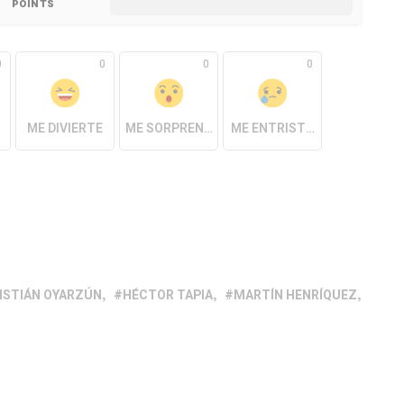
POINTS
0
0
0
0
ME DIVIERTE
ME SORPRENDE
ME ENTRISTECE
ISTIÁN OYARZÚN
HÉCTOR TAPIA
MARTÍN HENRÍQUEZ