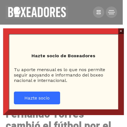
×
Hazte socio de Boxeadores
Tu aporte mensual es lo que nos permite
HOME
ESQUINA NEUTRAL
REDES
seguir apoyando e informando del boxeo
nacional e internacional.
FERNANDO TORRES CAMBIÓ EL FÚTBOL POR EL BOXEO
Y ASÍ LUCE HOY SU FÍSICO
Hazte socio
Fernando Torres
cambió el fútbol por el