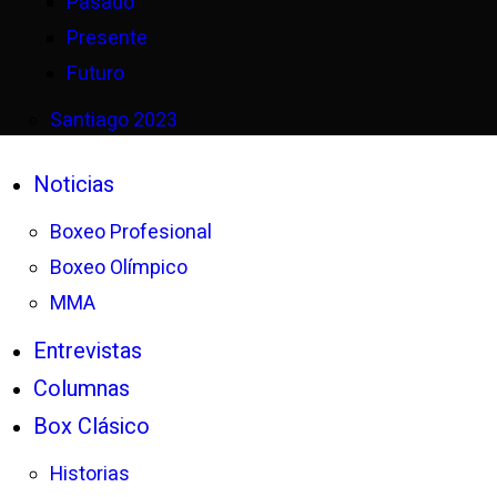
Pasado
Presente
Futuro
Santiago 2023
Noticias
Boxeo Profesional
Boxeo Olímpico
MMA
Entrevistas
Columnas
Box Clásico
Historias