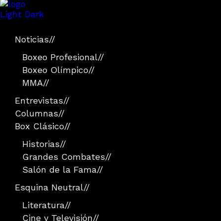
Light
Dark
Noticias
//
Boxeo Profesional
//
Boxeo Olímpico
//
MMA
//
Entrevistas
//
Columnas
//
Box Clásico
//
Historias
//
Grandes Combates
//
Salón de la Fama
//
Esquina Neutral
//
Literatura
//
Cine y Televisión
//