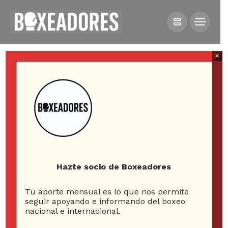
×
HOME
NOTICIAS
JULIO ÁLAMOS TENDRÁ UNA NUEVA OPORTUNIDAD EN
EUROPA Y PIDE AYUDA PARA COSTEAR CAMPAMENTO
Hazte socio de Boxeadores
Tu aporte mensual es lo que nos permite
Julio Álamos tendrá
seguir apoyando e informando del boxeo
nacional e internacional.
una nueva oportunidad