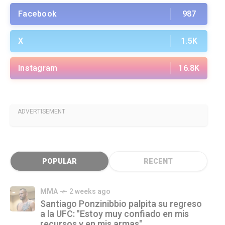
Facebook
987
X
1.5K
Instagram
16.8K
ADVERTISEMENT
POPULAR
RECENT
MMA
2 weeks ago
Santiago Ponzinibbio palpita su regreso
a la UFC: "Estoy muy confiado en mis
recursos y en mis armas"