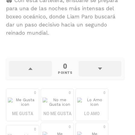
🏟️ Con esta cartelera, Brisbane se prepara
para una de las noches más intensas del
boxeo oceánico, donde Liam Paro buscará
dar un paso decisivo hacia un segundo
reinado mundial.
0
POINTS
0
0
0
ME GUSTA
NO ME GUSTA
LO AMO
0
0
0