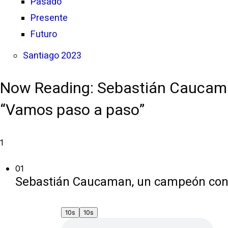
Pasado
Presente
Futuro
Santiago 2023
Now Reading:
Sebastián Caucaman
“Vamos paso a paso”
1
01
Sebastián Caucaman, un campeón con me
10s
10s