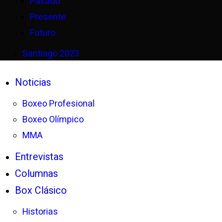
Pasado
Presente
Futuro
Santiago 2023
Noticias
Boxeo Profesional
Boxeo Olímpico
MMA
Entrevistas
Columnas
Box Clásico
Historias