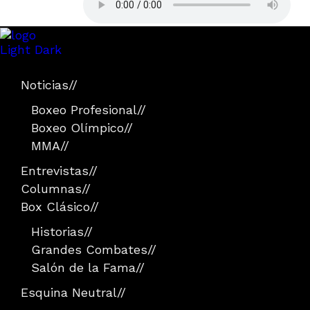
Light
Dark
Noticias
//
Boxeo Profesional
//
Boxeo Olímpico
//
MMA
//
Entrevistas
//
Columnas
//
Box Clásico
//
Historias
//
Grandes Combates
//
Salón de la Fama
//
Esquina Neutral
//