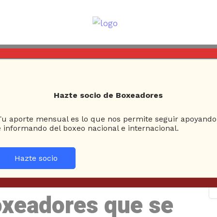
Columnas
Box Clásico
Esquina Neutral
Hazte socio de Boxeadores
Tu aporte mensual es lo que nos permite seguir apoyando
e informando del boxeo nacional e internacional.
D
Hazte socio
VER EN EL MUNDIAL DE HAMBURGO
oxeadores que se