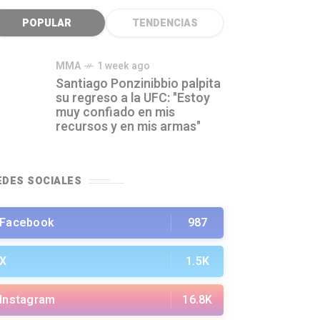
POPULAR
TENDENCIAS
MMA
1 week ago
Santiago Ponzinibbio palpita
su regreso a la UFC: "Estoy
muy confiado en mis
recursos y en mis armas"
EDES SOCIALES
Facebook
987
X
1.5K
Instagram
16.8K