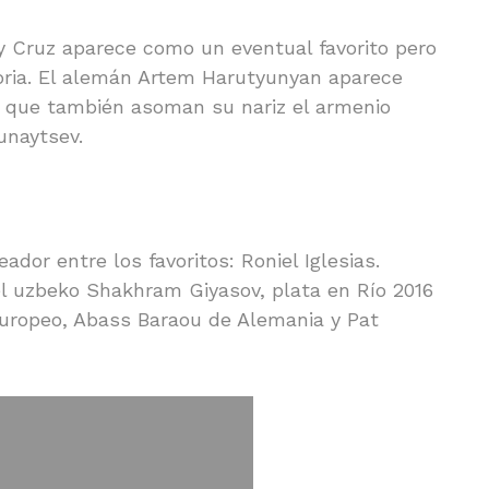
dy Cruz aparece como un eventual favorito pero
oria. El alemán Artem Harutyunyan aparece
s que también asoman su nariz el armenio
unaytsev.
or entre los favoritos: Roniel Iglesias.
l uzbeko Shakhram Giyasov, plata en Río 2016
europeo, Abass Baraou de Alemania y Pat