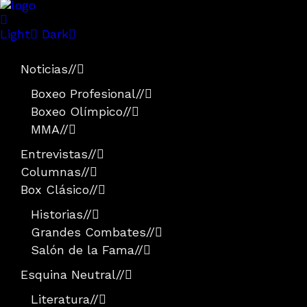
Light
Dark
Noticias
//
Boxeo Profesional
//
Boxeo Olímpico
//
MMA
//
Entrevistas
//
Columnas
//
Box Clásico
//
Historias
//
Grandes Combates
//
Salón de la Fama
//
Esquina Neutral
//
Literatura
//