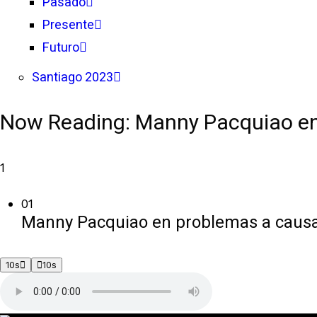
Pasado
Presente
Futuro
Santiago 2023
Now Reading:
Manny Pacquiao en 
1
01
Manny Pacquiao en problemas a causa 
10s
10s