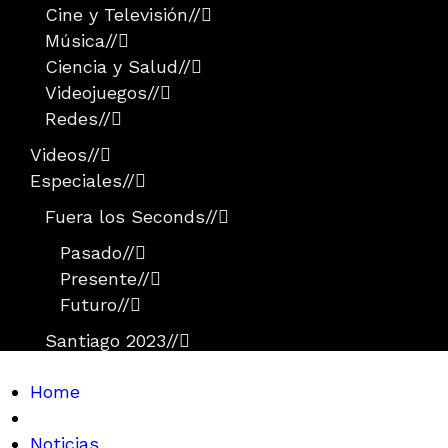
Cine y Televisión
//
Música
//
Ciencia y Salud
//
Videojuegos
//
Redes
//
Videos
//
Especiales
//
Fuera los Seconds
//
Pasado
//
Presente
//
Futuro
//
Santiago 2023
//
Home
Noticias