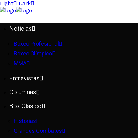
Light
Dark
Noticias
Boxeo Profesional
Boxeo Olímpico
MMA
Entrevistas
Columnas
Box Clásico
Historias
Grandes Combates