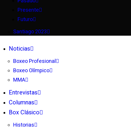
Pasado
Presente
Futuro
Santiago 2023
Noticias
Boxeo Profesional
Boxeo Olímpico
MMA
Entrevistas
Columnas
Box Clásico
Historias