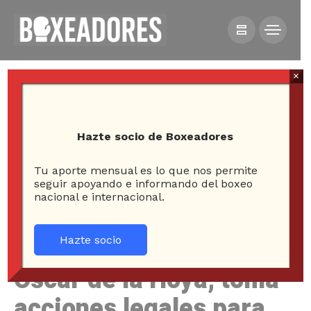
×
Hazte socio de Boxeadores
Tu aporte mensual es lo que nos permite
HOME
NOTICIAS
seguir apoyando e informando del boxeo
nacional e internacional.
ÓSCAR DE LA HOYA, TOMA ACCIONES LEGALES PARA
PROTEGER A RYAN GARCÍA
Hazte socio
Óscar de la Hoya, toma
acciones legales para