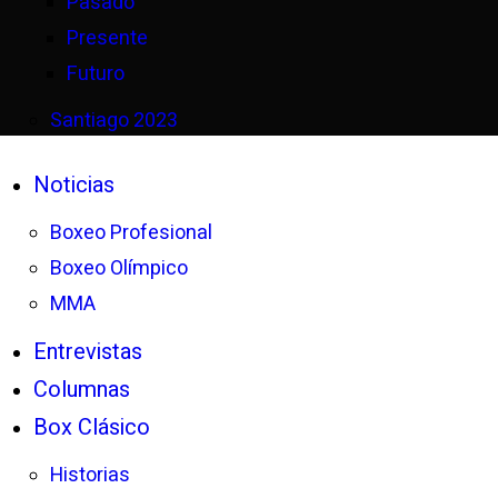
Pasado
Presente
Futuro
Santiago 2023
Noticias
Boxeo Profesional
Boxeo Olímpico
MMA
Entrevistas
Columnas
Box Clásico
Historias