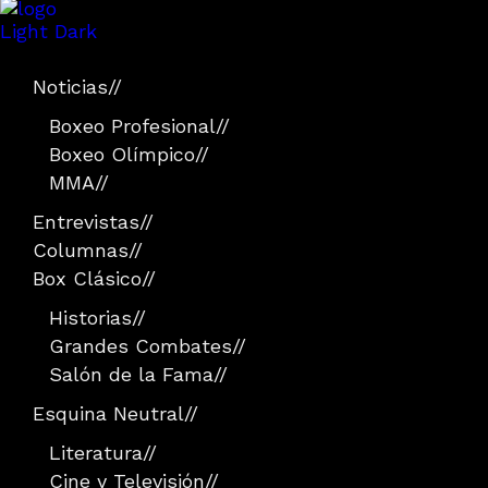
Light
Dark
Noticias
//
Boxeo Profesional
//
Boxeo Olímpico
//
MMA
//
Entrevistas
//
Columnas
//
Box Clásico
//
Historias
//
Grandes Combates
//
Salón de la Fama
//
Esquina Neutral
//
Literatura
//
Cine y Televisión
//