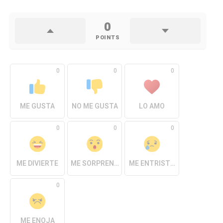
0
POINTS
0
0
0
ME GUSTA
NO ME GUSTA
LO AMO
0
0
0
ME DIVIERTE
ME SORPRENDE
ME ENTRISTECE
0
ME ENOJA