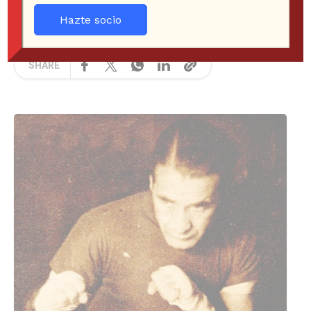
JORGE DROUILLAS ESPINOSA
NOTICIAS
Hazte socio
9 years ago
263 Views
SHARE